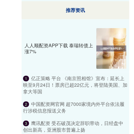
推荐资讯
人人顺配资APP下载 泰瑞转债上
涨7%
亿正策略 平台 《南京照相馆》宣布：延长上
1
映至9月24日！票房已超22亿元，将登陆美国、加
拿大等国
中国配资网官网 超7000家境内外平台依法履
2
行涉税信息报送义务
鹰讯配资 受石破茂决定辞职带动，日经盘中
3
创出新高，亚洲股市普遍上扬