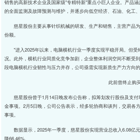
销售的高新技术企业及国家级"专精特新"重点小巨人企业。产品
的全面监测及故障预测与维护，并逐步向低空经济、石油、化工
慈星股份主要从事针织机械的研发、生产和销售，主营产品为
份额。
"进入2025年以来，电脑横机行业一季度实现平稳开局。但受
况。此外，横机行业同质化竞争加剧，企业整体利润空间不断受到
段电脑横机行业韧性与压力并存，公司亟需实现新质生产力方向
此前曾终止购
慈星股份曾于1月14日晚发布公告称，拟筹划发行股份及支付
金事项。2月5日晚，公司公告表示，经多轮协商和谈判，交易各
事项。
数据显示，2025年一季度，慈星股份实现营业总收入6.08亿元，同
降66.46%。