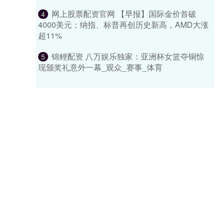
网上股票配资官网 【早报】国际金价首破
4
4000美元；纳指、标普再创历史新高，AMD大涨
超11%
锦鲤配资 八万娱乐独家：亚洲杯女篮夺铜惊
5
现颁奖礼意外一幕_观众_赛事_体育