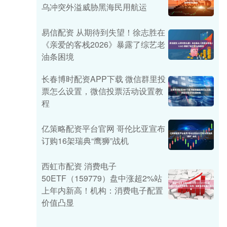
乌冲突外溢威胁黑海民用航运
易信配资 从期待到失望！徐志胜在
《亲爱的客栈2026》暴露了综艺老
油条困境
长春博时配资APP下载 微信群里投
票怎么设置，微信投票活动设置教
程
亿策略配资平台官网 哥伦比亚宣布
订购16架瑞典“鹰狮”战机
西虹市配资 消费电子
50ETF（159779）盘中涨超2%站
上年内新高！机构：消费电子配置
价值凸显