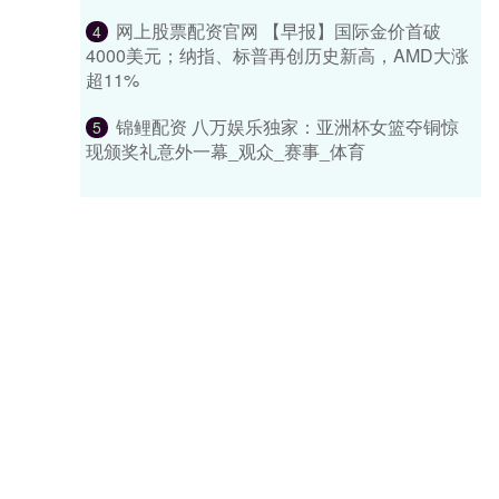
网上股票配资官网 【早报】国际金价首破
4
4000美元；纳指、标普再创历史新高，AMD大涨
超11%
锦鲤配资 八万娱乐独家：亚洲杯女篮夺铜惊
5
现颁奖礼意外一幕_观众_赛事_体育