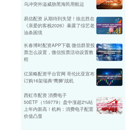
乌冲突外溢威胁黑海民用航运
易信配资 从期待到失望！徐志胜在
《亲爱的客栈2026》暴露了综艺老
油条困境
长春博时配资APP下载 微信群里投
票怎么设置，微信投票活动设置教
程
亿策略配资平台官网 哥伦比亚宣布
订购16架瑞典“鹰狮”战机
西虹市配资 消费电子
50ETF（159779）盘中涨超2%站
上年内新高！机构：消费电子配置
价值凸显