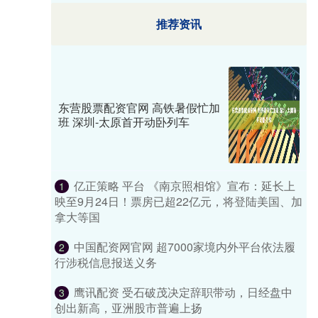
推荐资讯
东营股票配资官网 高铁暑假忙加
班 深圳-太原首开动卧列车
亿正策略 平台 《南京照相馆》宣布：延长上
1
映至9月24日！票房已超22亿元，将登陆美国、加
拿大等国
中国配资网官网 超7000家境内外平台依法履
2
行涉税信息报送义务
鹰讯配资 受石破茂决定辞职带动，日经盘中
3
创出新高，亚洲股市普遍上扬