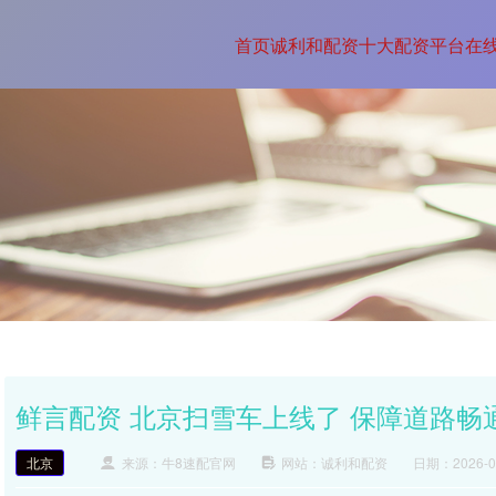
首页
诚利和配资
十大配资平台
在
鲜言配资 北京扫雪车上线了 保障道路畅
北京
来源：牛8速配官网
网站：诚利和配资
日期：2026-01