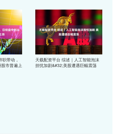
辞职带动，
天载配资平台 综述｜人工智能泡沫
洲股市普遍上
担忧加剧&#32;美股遭遇巨幅震荡