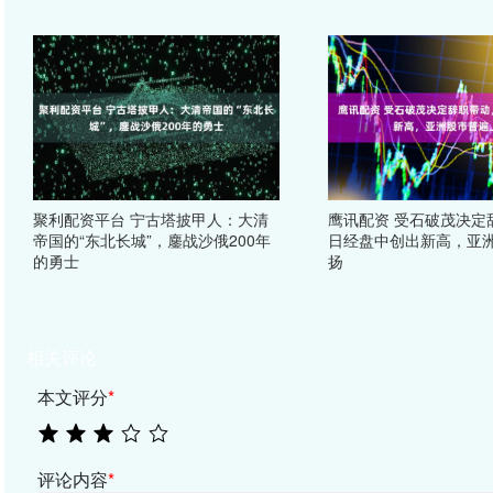
聚利配资平台 宁古塔披甲人：大清
鹰讯配资 受石破茂决定
帝国的“东北长城”，鏖战沙俄200年
日经盘中创出新高，亚
的勇士
扬
相关评论
本文评分
*
评论内容
*