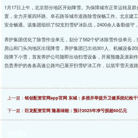
1月17日上午，北京部分地区开始降雪。为保障城市正常运转及
置，全力开展四环路、阜石路等城市道路除雪保畅工作。北京建
安全畅通。该集团组织了52支扫雪铲冰队伍，2400余人备勤值守
养护集团优化了除雪作业单元，划分了562个铲冰除雪作业单元
房山和门头沟地区出现降雪，养护集团已出动301人、机械设备2
段降下小雪，首发养护公司随即出动扫雪设备，开展预撒及滚刷
负责养护的各条高速公路均已展开扫雪铲冰工作，以筑牢雪天道
上一篇：
铭创配资官网app官网 东城：多措并举提升卫健系统纪检
下一篇：
巨龙配资官网 隆基绿能：预计2025年净亏损超60亿元
相关文章