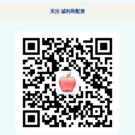
关注 诚利和配资