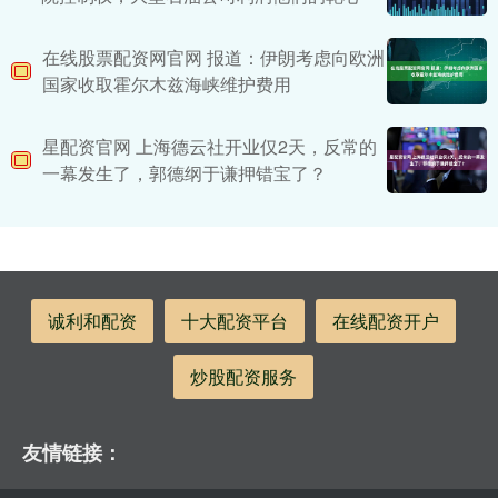
在线股票配资网官网 报道：伊朗考虑向欧洲
国家收取霍尔木兹海峡维护费用
星配资官网 上海德云社开业仅2天，反常的
一幕发生了，郭德纲于谦押错宝了？
诚利和配资
十大配资平台
在线配资开户
炒股配资服务
友情链接：