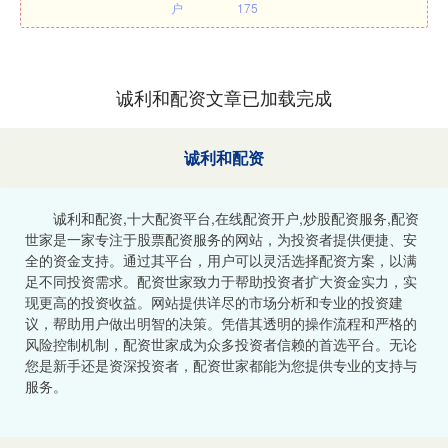
户
175
诚利和配资文章已加载完成
诚利和配资
诚利和配资,十大配资平台,在线配资开户,炒股配资服务,配资
世家是一家专注于股票配资服务的网站，为投资者提供便捷、安
全的资金支持。通过其平台，用户可以灵活选择配资方案，以满
足不同投资需求。配资世家致力于帮助投资者扩大资金实力，实
现更高的投资收益。网站提供详尽的市场分析和专业的投资建
议，帮助用户做出明智的决策。凭借其透明的操作流程和严格的
风险控制机制，配资世家成为众多投资者信赖的首选平台。无论
您是新手还是资深投资者，配资世家都能为您提供专业的支持与
服务。