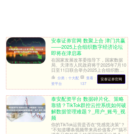
安泰证券官网 数聚上合 津门共赢
——2025上合组织数字经济论坛
即将在津启幕
在国家发展改革委指导下，国家数据
局、天津市人民政府将于2025年7月10
日至11日联合举办2025上合组织数字
经济论坛，主题为“数字经济新纽带共
分类：十大配
查看：
安泰证券官网
拓合作新空间”。....
资平台
137
泰安配资平台 数据碎片化、策略
靠猜？TikTok群控云控系统如何破
解数据管理难题？_用户_账号_视
频
你的TikTok运营是否在“凭感觉决策”？
“不知道哪条视频带来高价值客户”“搞不