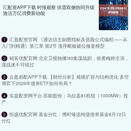
汇配资APP下载 时报观察 供需双侧协同升级
激活万亿消费新动能
汇盈配资官网 《通达信主副图指标及选股公式编程——从
1
入门到精通》第三章 第2节 涨停断板破位修复模型
锦富优配官网 北京卫视独播!40集谍战剧，侯勇梅婷主演，
2
谍战迷不可错过
众盈易配APP下载 【财经分析】规模扩容与结构优化 多空
3
博弈下2026年债券ETF如何布局？
实盘配资网平台 苏能股份：乌拉盖#1机组（1000MW）投
4
产
恒盛优配官网 基金分红：博时臻选纯债债券基金8月12日
5
分红