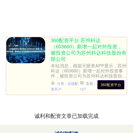
360配资平台 苏州科达
（603660）新增一起对外投资，
被投资公司为苏州科达科技股份有
限公司
本站消息，根据天眼查APP显示，苏州
科达（603660）新增一起对外投资事
件，被投资公司为苏州科达科技股份有
限公司，法定代表人陈冬根，投资占比
分类：在线配
查看：
360配资平台
为0.84%。该公....
资开户
107
诚利和配资文章已加载完成