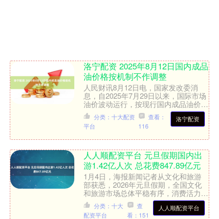
洛宁配资 2025年8月12日国内成品
油价格按机制不作调整
人民财讯8月12日电，国家发改委消
息，自2025年7月29日以来，国际市场
油价波动运行，按现行国内成品油价格
机制测算，8月12日的前10个工作日平
分类：十大配资
查看：
洛宁配资
均价格与7月2....
平台
116
人人顺配资平台 元旦假期国内出
游1.42亿人次 总花费847.89亿元
1月4日，海报新闻记者从文化和旅游
部获悉，2026年元旦假期，全国文化
和旅游市场总体平稳有序，消费活力持
续释放。经文化和旅游部数据中心测
分类：十大
查
人人顺配资平台
算，元旦假期3天，全国国....
配资平台
看：151