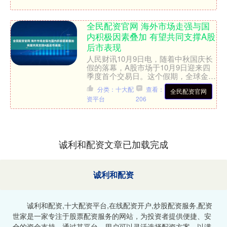
全民配资官网 海外市场走强与国
内积极因素叠加 有望共同支撑A股
后市表现
人民财讯10月9日电，随着中秋国庆长
假的落幕，A股市场于10月9日迎来四
季度首个交易日。这个假期，全球金融
市场并不平静：海外股市普遍小幅走
分类：十大配
查看：
全民配资官网
强，为A股提供了积极的....
资平台
206
诚利和配资文章已加载完成
诚利和配资
诚利和配资,十大配资平台,在线配资开户,炒股配资服务,配资
世家是一家专注于股票配资服务的网站，为投资者提供便捷、安
全的资金支持。通过其平台，用户可以灵活选择配资方案，以满