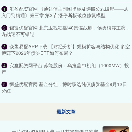
汇盈配资官网 《通达信主副图指标及选股公式编程——从
1
入门到精通》第三章 第2节 涨停断板破位修复模型
锦富优配官网 北京卫视独播!40集谍战剧，侯勇梅婷主演，
2
谍战迷不可错过
众盈易配APP下载 【财经分析】规模扩容与结构优化 多空
3
博弈下2026年债券ETF如何布局？
实盘配资网平台 苏能股份：乌拉盖#1机组（1000MW）投
4
产
恒盛优配官网 基金分红：博时臻选纯债债券基金8月12日
5
分红
最新文章
一片红配资APP下载 土耳其警告俄乌冲突