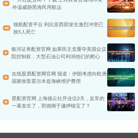
外溢威胁黑海民用航运
领航配资平台 利比亚西部发生激烈冲突已
致5人死亡
银河证券配资官网 如果民主党重夺美国众议
院控制权，大型石油公司利润他们的靶心
在线股票配资网官网 报道：伊朗考虑向欧洲
国家收取霍尔木兹海峡维护费用
星配资官网 上海德云社开业仅2天，反常的
一幕发生了，郭德纲于谦押错宝了？